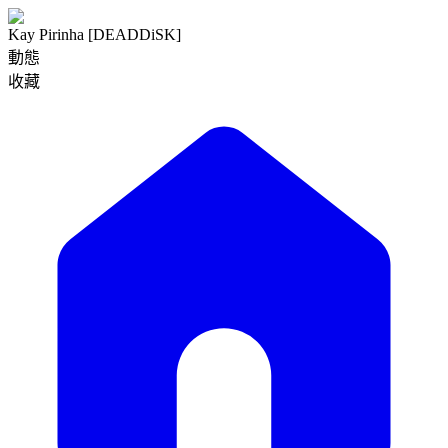
Kay Pirinha [DEADDiSK]
動態
收藏