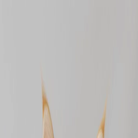
xjd zbjsjs