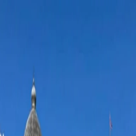
Лусине Алоян